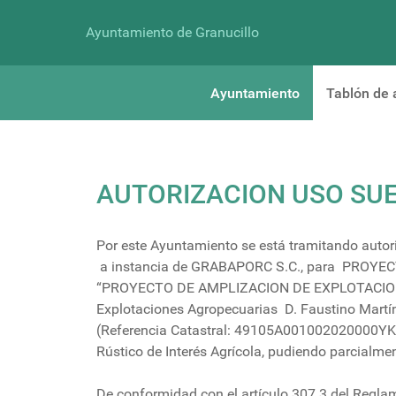
Ayuntamiento de Granucillo
Ayuntamiento
Tablón de 
AUTORIZACION USO SU
Por este Ayuntamiento se está tramitando autori
a instancia de GRABAPORC S.C., para PROY
“PROYECTO DE AMPLIZACION DE EXPLOTACION D 
Explotaciones Agropecuarias D. Faustino Martín
(Referencia Catastral: 49105A001002020000YK) 
Rústico de Interés Agrícola, pudiendo parcialmen
De conformidad con el artículo 307.3 del Regla