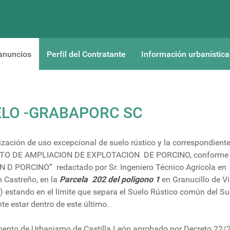
anuncios
Perfil del Contratante
Información urbanística
ELO -GRABAPORC SC
zación de uso excepcional de suelo rústico y la correspondiente
ECTO DE AMPLIACION DE EXPLOTACION DE PORCINO, conforme
PORCINO” redactado por Sr. Ingeniero Técnico Agrícola en
 Castreño, en la
Parcela 202 del poligono 1
en Granucillo de Vi
estando en el límite que separa el Suelo Rústico común del Su
te estar dentro de este último.
mento de Urbanismo de Castilla León aprobado por Decreto 22/